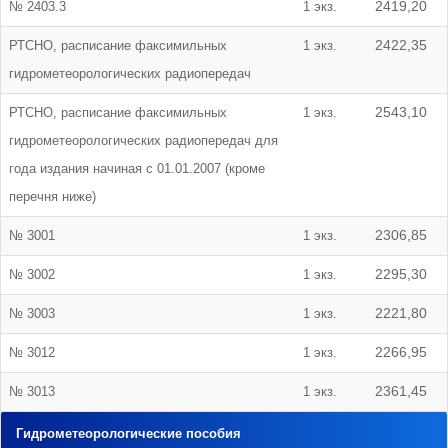
№ 2403.3
1 экз.
2419,20
РТСНО, расписание факсимильных
1 экз.
2422,35
гидрометеорологических радиопередач
РТСНО, расписание факсимильных
1 экз.
2543,10
гидрометеорологических радиопередач для
года издания начиная с 01.01.2007 (кроме
перечня ниже)
№ 3001
1 экз.
2306,85
№ 3002
1 экз.
2295,30
№ 3003
1 экз.
2221,80
№ 3012
1 экз.
2266,95
№ 3013
1 экз.
2361,45
Гидрометеорологические пособия