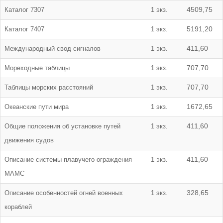
Каталог 7307
1 экз.
4509,75
Каталог 7407
1 экз.
5191,20
Международный свод сигналов
1 экз.
411,60
Мореходные таблицы
1 экз.
707,70
Таблицы морских расстояний
1 экз.
707,70
Океанские пути мира
1 экз.
1672,65
Общие положения об установке путей
1 экз.
411,60
движения судов
Описание системы плавучего ограждения
1 экз.
411,60
МАМС
Описание особенностей огней военных
1 экз.
328,65
кораблей