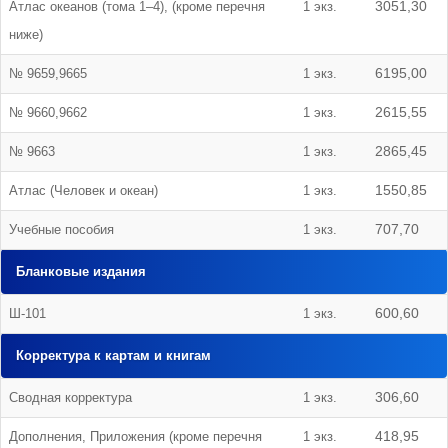
Атлас океанов (тома 1–4), (кроме перечня
1 экз.
3051,30
ниже)
№ 9659,9665
1 экз.
6195,00
№ 9660,9662
1 экз.
2615,55
№ 9663
1 экз.
2865,45
Атлас (Человек и океан)
1 экз.
1550,85
Учебные пособия
1 экз.
707,70
Бланковые издания
Ш-101
1 экз.
600,60
Корректура к картам и книгам
Сводная корректура
1 экз.
306,60
Дополнения, Приложения (кроме перечня
1 экз.
418,95