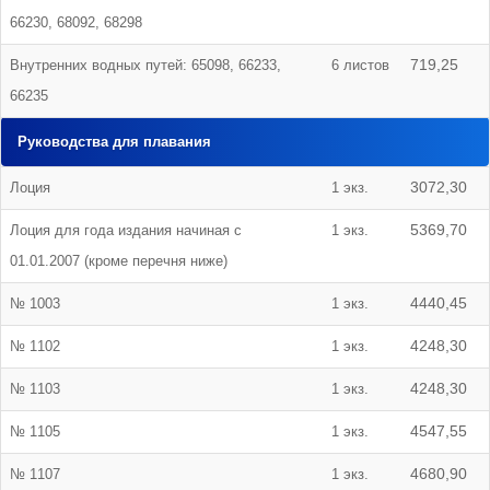
66230, 68092, 68298
Внутренних водных путей: 65098, 66233,
6 листов
719,25
66235
Руководства для плавания
Лоция
1 экз.
3072,30
Лоция для года издания начиная с
1 экз.
5369,70
01.01.2007 (кроме перечня ниже)
№ 1003
1 экз.
4440,45
№ 1102
1 экз.
4248,30
№ 1103
1 экз.
4248,30
№ 1105
1 экз.
4547,55
№ 1107
1 экз.
4680,90