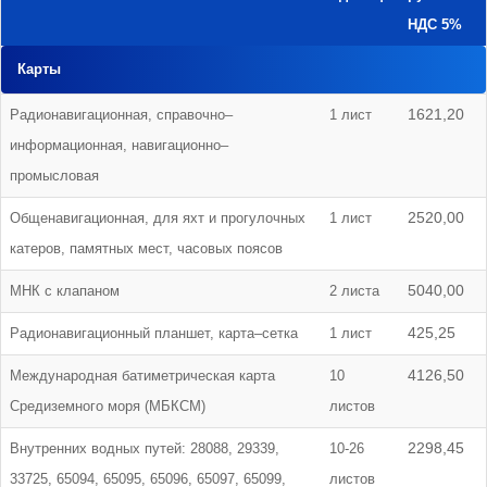
НДС 5%
Карты
Радионавигационная, справочно–
1 лист
1621,20
информационная, навигационно–
промысловая
Общенавигационная, для яхт и прогулочных
1 лист
2520,00
катеров, памятных мест, часовых поясов
МНК с клапаном
2 листа
5040,00
Радионавигационный планшет, карта–сетка
1 лист
425,25
Международная батиметрическая карта
10
4126,50
Средиземного моря (МБКСМ)
листов
Внутренних водных путей: 28088, 29339,
10-26
2298,45
33725, 65094, 65095, 65096, 65097, 65099,
листов