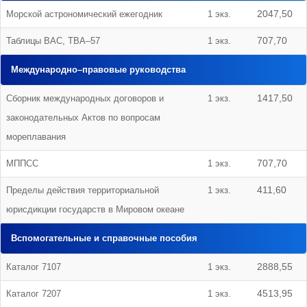
Морской астрономический ежегодник
1 экз.
2047,50
Таблицы ВАС, ТВА–57
1 экз.
707,70
Международно–правовые руководства
Сборник международных договоров и
1 экз.
1417,50
законодательных Актов по вопросам
мореплавания
МППСС
1 экз.
707,70
Пределы действия территориальной
1 экз.
411,60
юрисдикции государств в Мировом океане
Вспомогательные и справочные пособия
Каталог 7107
1 экз.
2888,55
Каталог 7207
1 экз.
4513,95