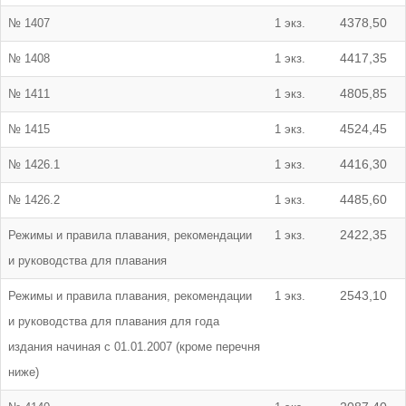
№ 1407
1 экз.
4378,50
№ 1408
1 экз.
4417,35
№ 1411
1 экз.
4805,85
№ 1415
1 экз.
4524,45
№ 1426.1
1 экз.
4416,30
№ 1426.2
1 экз.
4485,60
Режимы и правила плавания, рекомендации
1 экз.
2422,35
и руководства для плавания
Режимы и правила плавания, рекомендации
1 экз.
2543,10
и руководства для плавания для года
издания начиная с 01.01.2007 (кроме перечня
ниже)