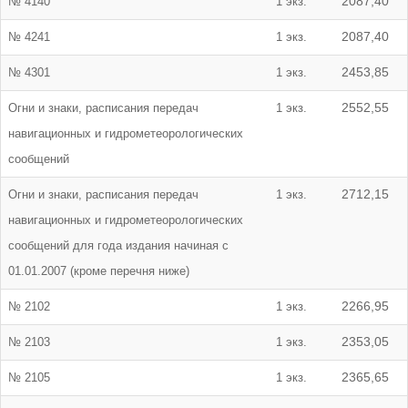
№ 4140
1 экз.
2087,40
№ 4241
1 экз.
2087,40
№ 4301
1 экз.
2453,85
Огни и знаки, расписания передач
1 экз.
2552,55
навигационных и гидрометеорологических
сообщений
Огни и знаки, расписания передач
1 экз.
2712,15
навигационных и гидрометеорологических
сообщений для года издания начиная с
01.01.2007 (кроме перечня ниже)
№ 2102
1 экз.
2266,95
№ 2103
1 экз.
2353,05
№ 2105
1 экз.
2365,65